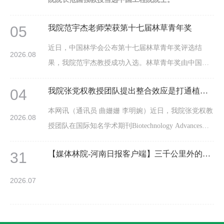
05
我院范宇杰老师荣获第十七届林草青年奖
近日，中国林学会公布第十七届林草青年奖评选结
2026.08
果，我院范宇杰教授成功入选。林草青年奖由中国林
学会组织设立并评选，每两年评选一届，是林草行业
04
我院张党权教授团队提出整合效应是打通植物源抗氧化剂产业化链条的关键路径
面向青年科技工作者的权威奖项，表彰在林草科研、
工程技术、科普教育等领域取得突出成绩的青年人
本网讯（通讯员 曲姗姗 李明婉）近日，我院张党权教
2026.08
才。此次获奖，充分体现出我院青年科研人才的创新
授团队在国际知名学术期刊Biotechnology Advances在
实力。范宇杰为学院“拔尖人才”，博士生导师，主要
线发表题为“Plant-derived antioxidants: Biosynthesis,
从事泡桐资源高值化利用研究。先后主持中国博士后
31
【媒体林院-河南日报客户端】三千公里外的兵团里来了群年轻人
refining and applications”的综述论文。该文章以植物源
科学基金、河南省自然科学基金等...
抗氧化物质（PDAs）为核心，系统阐明了其结构特征
2026.07
与功能关系，解析了生物合成途径与调控网络，评估
了绿色提取与精制技术进展，阐述了其在食品添加剂
与生物医药应用中的协同机制，并提出合成生物学、