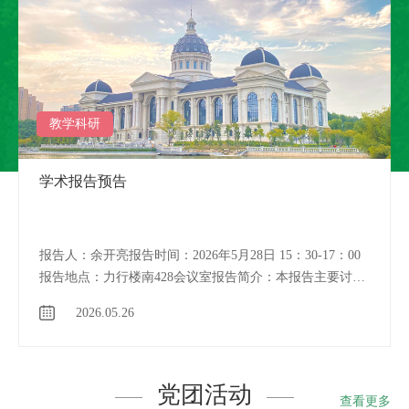
教学科研
2026年林学院博士后出站工作报告会
答辩时间：2026年8月4日（周二） 9:30-12:00答辩地点：河
南农业大学龙子湖校区力行楼2-南-244会议室出站博士后：
张少伟答辩题目：白花泡桐丛枝病发生相关基因家族鉴定
2026.07.27
及响应分析合作导师：范国强 教授答辩委员会主席：何松
林 河南农业大学 教授答辩委员会组员：郑高飞 郑州工程技
术学院 教授刘荣宁 河南农业职业学院 教授尚忠海 河南省
林学会 研究员赵振利 河南农业大学 教授答辩秘书：唐雪飞
党团活动
查看更多
河南农业大学 副教