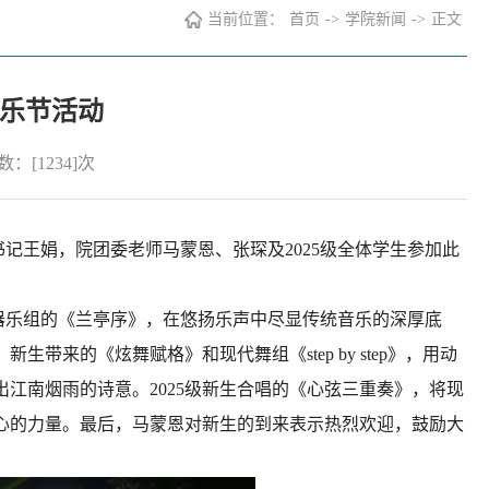
当前位置：
首页
->
学院新闻
->
正文
乐节活动
数：[
1234
]次
记王娟，院团委老师马蒙恩、张琛及2025级全体学生参加此
乐组的《兰亭序》，在悠扬乐声中尽显传统音乐的深厚底
来的《炫舞赋格》和现代舞组《step by step》，用动
江南烟雨的诗意。2025级新生合唱的《心弦三重奏》，将现
心的力量。最后，马蒙恩对新生的到来表示热烈欢迎，鼓励大
。