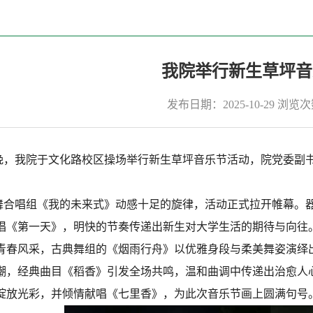
我院举行新生草坪音
发布日期：2025-10-29
浏览次
晚，我院于文化路校区操场举行新生草坪音乐节活动，院党委副书
唱组《我的未来式》动感十足的旋律，活动正式拉开帷幕。器
《第一天》，明快的节奏传递出新生对大学生活的期待与向往。新生带
青春风采，古典舞组的《烟雨行舟》以优雅身段与柔美舞姿演绎出
潮，经典曲目《稻香》引发全场共鸣，温和曲调中传递出治愈人
绽放光彩，并倾情献唱《七里香》，为此次音乐节画上圆满句号