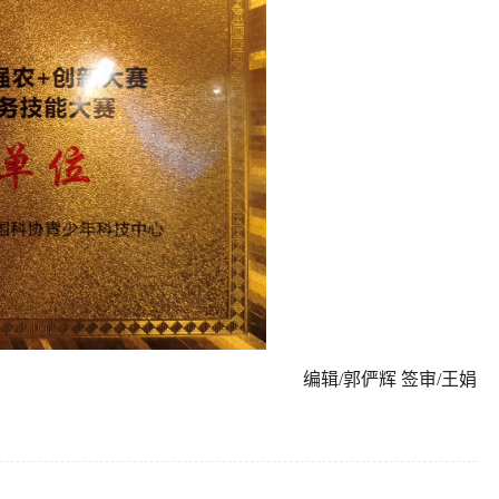
编辑/郭俨辉 签审/王娟